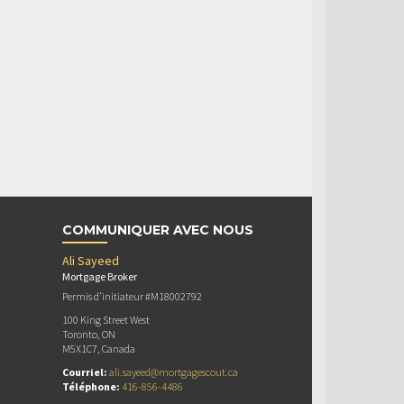
COMMUNIQUER AVEC NOUS
Ali Sayeed
Mortgage Broker
Permis d’initiateur #M18002792
100 King Street West
Toronto, ON
M5X1C7, Canada
Courriel:
ali.sayeed@mortgagescout.ca
Téléphone:
416-856-4486